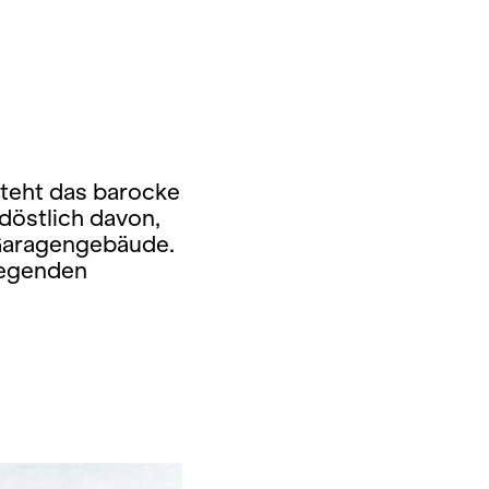
steht das barocke
östlich davon,
 Garagengebäude.
liegenden