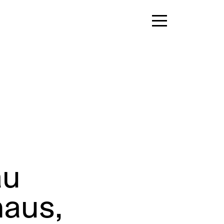
au
aus,