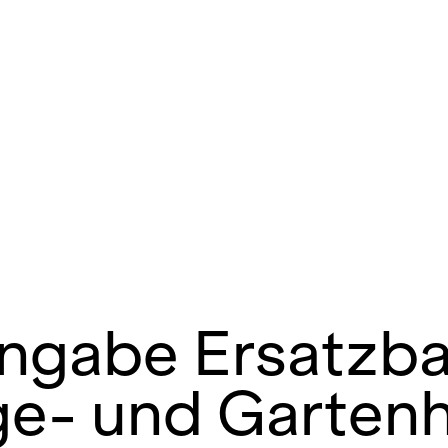
n
ngabe Ersatzb
e- und Gartenh