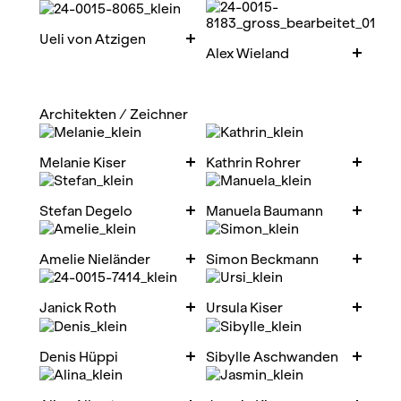
Ueli von Atzigen
Alex Wieland
Architekten / Zeichner
Melanie Kiser
Kathrin Rohrer
Stefan Degelo
Manuela Baumann
Amelie Nieländer
Simon Beckmann
Janick Roth
Ursula Kiser
Denis Hüppi
Sibylle Aschwanden