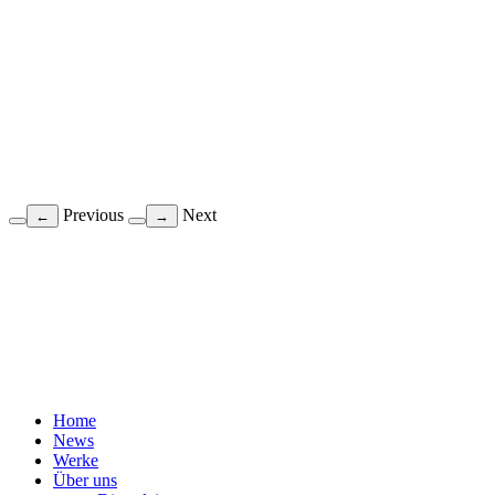
Previous
Next
←
→
Home
News
Werke
Über uns