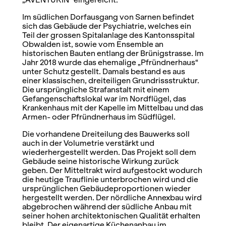
Im südlichen Dorfausgang von Sarnen befindet
sich das Gebäude der Psychiatrie, welches ein
Teil der grossen Spitalanlage des Kantonsspital
Obwalden ist, sowie vom Ensemble an
historischen Bauten entlang der Brünigstrasse. Im
Jahr 2018 wurde das ehemalige „Pfründnerhaus“
unter Schutz gestellt. Damals bestand es aus
einer klassischen, dreiteiligen Grundrissstruktur.
Die ursprüngliche Strafanstalt mit einem
Gefangenschaftslokal war im Nordflügel, das
Krankenhaus mit der Kapelle im Mittelbau und das
Armen- oder Pfründnerhaus im Südflügel.
Die vorhandene Dreiteilung des Bauwerks soll
auch in der Volumetrie verstärkt und
wiederhergestellt werden. Das Projekt soll dem
Gebäude seine historische Wirkung zurück
geben. Der Mitteltrakt wird aufgestockt wodurch
die heutige Trauflinie unterbrochen wird und die
ursprünglichen Gebäudeproportionen wieder
hergestellt werden. Der nördliche Annexbau wird
abgebrochen während der südliche Anbau mit
seiner hohen architektonischen Qualität erhalten
bleibt. Der eigenartige Küchenanbau im