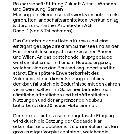
Bauherrschaft: Stiftung Zukunft Alter – Wohnen
und Betreuung, Sarnen
Planung: ein Gemeinschaftswerk von holzprojekt
gmbh, iten landschaftsarchitekten, werkunion ag
& Burch und Partner Architekten AG
Rang: 1 (von 5 Teilnehmern)
Das Grundstück des Hotels Kurhaus hat eine
einzigartige Lage direkt am Sarnersee und an der
Haupterschliessungsstrasse zwischen Sarnen
und Wilen. An das bestehende Hauptgebäude
wird ein Scharnier mit einem Neubau ergänzt,
welches sich an den Bestand angliedert und ihn
stärkt. Eine spätere Erweiterbarkeit des
Volumens ist mit dieser Setzung durchaus
denkbar, falls sich die Bedürfnisse mit den Jahren
verändern sollten. Im Scharnier befinden sich
sämtliche öffentlichen und halböffentlichen
Nutzungen und der angrenzende Neubau
beherbergt die 30 neuen Hotelzimmer.
Der neu geplante, zusammengefasste Eingang
wird durch die Setzung der Gebäude klar
erkennbar und positioniert sich im Scharnier. Ein
grosszügiger Vorplatz entsteht, welcher die